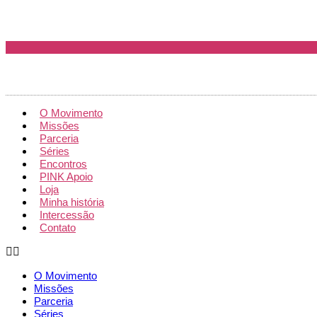
Ir
para
o
conteúdo
O Movimento
Missões
Parceria
Séries
Encontros
PINK Apoio
Loja
Minha história
Intercessão
Contato
O Movimento
Missões
Parceria
Séries