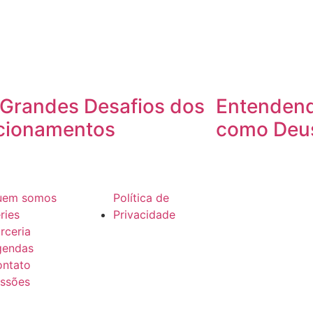
 Grandes Desafios dos
Entendend
cionamentos
como Deus
uem somos
Política de
ries
Privacidade
rceria
gendas
ntato
ssões