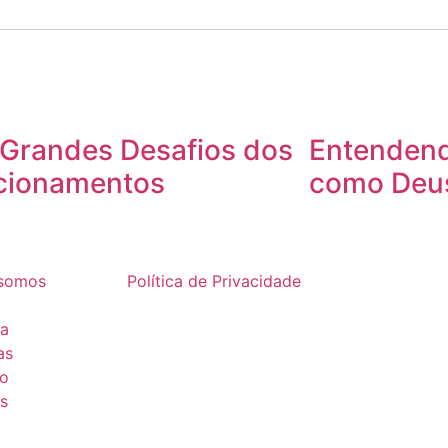
 Grandes Desafios dos
Entendend
cionamentos
como Deus
somos
Política de Privacidade
ia
as
to
s