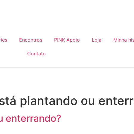
ries
Encontros
PINK Apoio
Loja
Minha his
Contato
stá plantando ou enter
u enterrando?