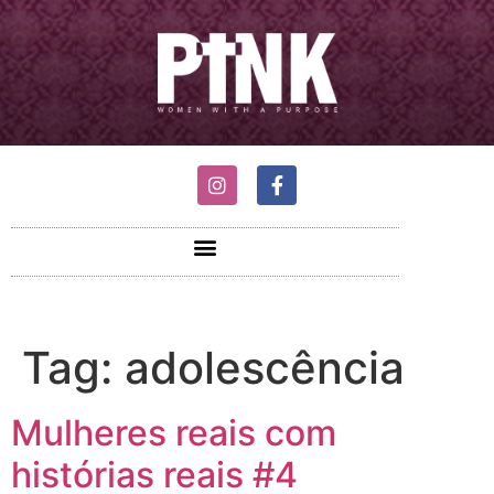
Tag:
adolescência
Mulheres reais com
histórias reais #4