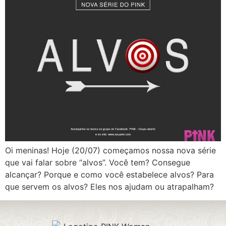
Oi meninas! Hoje (20/07) começamos nossa nova série
que vai falar sobre “alvos”. Você tem? Consegue
alcançar? Porque e como você estabelece alvos? Para
que servem os alvos? Eles nos ajudam ou atrapalham?