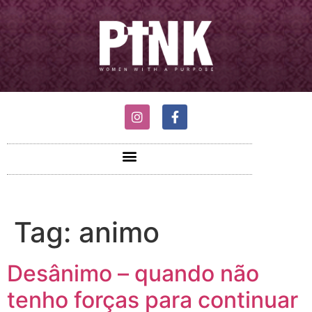
Tag:
animo
Desânimo – quando não
tenho forças para continuar