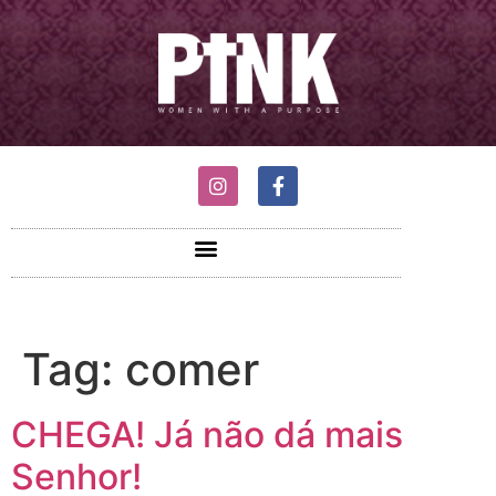
Tag:
comer
CHEGA! Já não dá mais
Senhor!