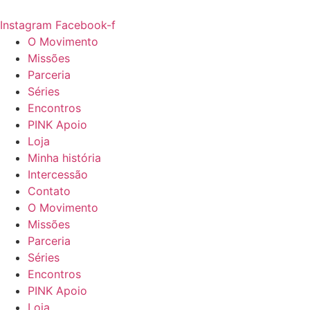
Ir
para
Instagram
Facebook-f
o
O Movimento
conteúdo
Missões
Parceria
Séries
Encontros
PINK Apoio
Loja
Minha história
Intercessão
Contato
O Movimento
Missões
Parceria
Séries
Encontros
PINK Apoio
Loja