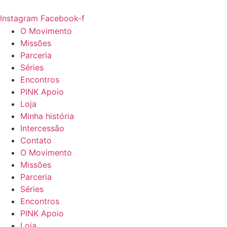
Ir
para
Instagram
Facebook-f
o
O Movimento
conteúdo
Missões
Parceria
Séries
Encontros
PINK Apoio
Loja
Minha história
Intercessão
Contato
O Movimento
Missões
Parceria
Séries
Encontros
PINK Apoio
Loja