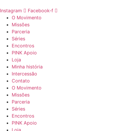
Ir
para
Instagram
Facebook-f
o
O Movimento
conteúdo
Missões
Parceria
Séries
Encontros
PINK Apoio
Loja
Minha história
Intercessão
Contato
O Movimento
Missões
Parceria
Séries
Encontros
PINK Apoio
Loja