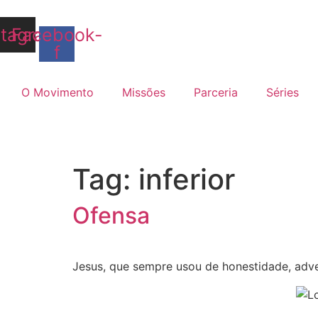
Ir
para
stagram
Facebook-
o
f
conteúdo
O Movimento
Missões
Parceria
Séries
Tag:
inferior
Ofensa
Jesus, que sempre usou de honestidade, adve