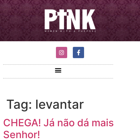
Tag:
levantar
CHEGA! Já não dá mais
Senhor!