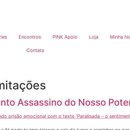
ries
Encontros
PINK Apoio
Loja
Minha his
Contato
mitações
ento Assassino do Nosso Pote