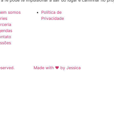
 fé pode te impulsionar a sair do lugar e caminhar no pro
uem somos
Política de
ries
Privacidade
rceria
gendas
ntato
ssões
eserved.
Made with ❤ by Jessica