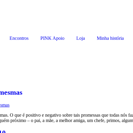
Encontros
PINK Apoio
Loja
Minha história
 mesmas
s. O que é positivo e negativo sobre tais promessas que todas nós f
lguém próximo – o pai, a mãe, a melhor amiga, um chefe, primos, algu
10